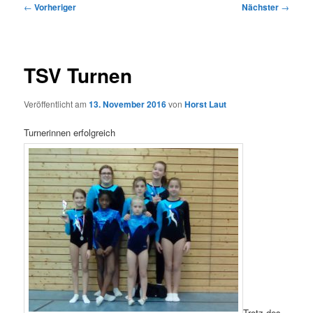
Beitragsnavigation
←
Vorheriger
Nächster
→
TSV Turnen
Veröffentlicht am
13. November 2016
von
Horst Laut
Turnerinnen erfolgreich
Trotz des