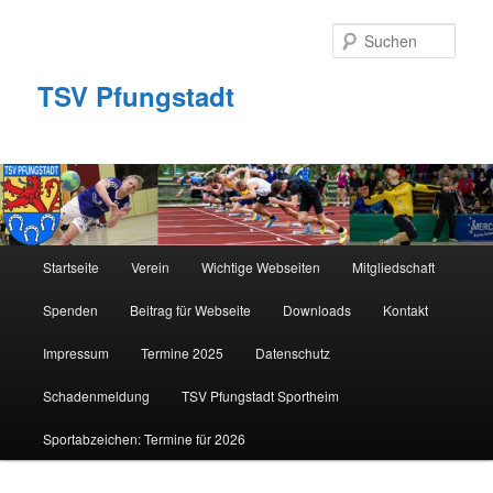
Zum
primären
Such
Inhalt
springen
TSV Pfungstadt
Hauptmenü
Startseite
Verein
Wichtige Webseiten
Mitgliedschaft
Spenden
Beitrag für Webseite
Downloads
Kontakt
Impressum
Termine 2025
Datenschutz
Schadenmeldung
TSV Pfungstadt Sportheim
Sportabzeichen: Termine für 2026