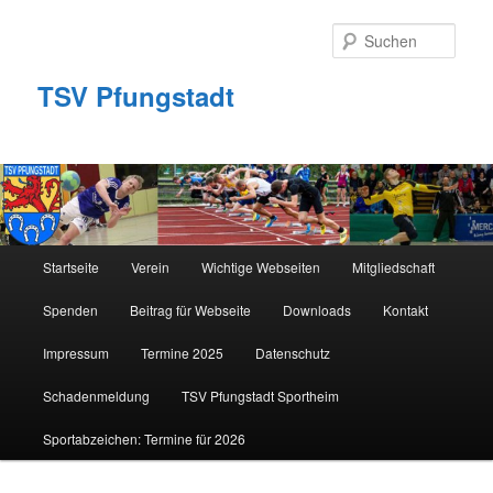
Zum
primären
Such
Inhalt
springen
TSV Pfungstadt
Hauptmenü
Startseite
Verein
Wichtige Webseiten
Mitgliedschaft
Spenden
Beitrag für Webseite
Downloads
Kontakt
Impressum
Termine 2025
Datenschutz
Schadenmeldung
TSV Pfungstadt Sportheim
Sportabzeichen: Termine für 2026