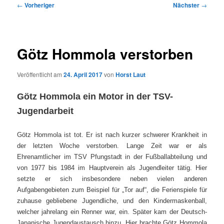
Beitragsnavigation
←
Vorheriger
Nächster
→
Götz Hommola verstorben
Veröffentlicht am
24. April 2017
von
Horst Laut
Götz Hommola ein Motor in der TSV-
Jugendarbeit
Götz Hommola ist tot. Er ist nach kurzer schwerer Krankheit in
der letzten Woche verstorben. Lange Zeit war er als
Ehrenamtlicher im TSV Pfungstadt in der Fußballabteilung und
von 1977 bis 1984 im Hauptverein als Jugendleiter tätig. Hier
setzte er sich insbesondere neben vielen anderen
Aufgabengebieten zum Beispiel für „Tor auf“, die Ferienspiele für
zuhause gebliebene Jugendliche, und den Kindermaskenball,
welcher jahrelang ein Renner war, ein. Später kam der Deutsch-
Japanische Jugendaustausch hinzu. Hier brachte Götz Hommola