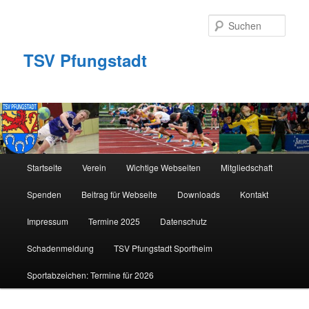
Zum
primären
Such
Inhalt
springen
TSV Pfungstadt
Hauptmenü
Startseite
Verein
Wichtige Webseiten
Mitgliedschaft
Spenden
Beitrag für Webseite
Downloads
Kontakt
Impressum
Termine 2025
Datenschutz
Schadenmeldung
TSV Pfungstadt Sportheim
Sportabzeichen: Termine für 2026