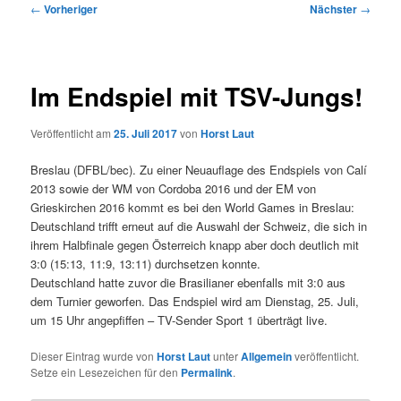
Beitragsnavigation
←
Vorheriger
Nächster
→
Im Endspiel mit TSV-Jungs!
Veröffentlicht am
25. Juli 2017
von
Horst Laut
Breslau (DFBL/bec). Zu einer Neuauflage des Endspiels von Calí
2013 sowie der WM von Cordoba 2016 und der EM von
Grieskirchen 2016 kommt es bei den World Games in Breslau:
Deutschland trifft erneut auf die Auswahl der Schweiz, die sich in
ihrem Halbfinale gegen Österreich knapp aber doch deutlich mit
3:0 (15:13, 11:9, 13:11) durchsetzen konnte.
Deutschland hatte zuvor die Brasilianer ebenfalls mit 3:0 aus
dem Turnier geworfen. Das Endspiel wird am Dienstag, 25. Juli,
um 15 Uhr angepfiffen – TV-Sender Sport 1 überträgt live.
Dieser Eintrag wurde von
Horst Laut
unter
Allgemein
veröffentlicht.
Setze ein Lesezeichen für den
Permalink
.