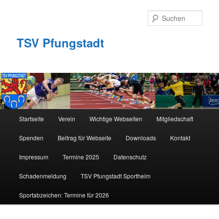
Zum
primären
Such
Inhalt
springen
TSV Pfungstadt
Hauptmenü
Startseite
Verein
Wichtige Webseiten
Mitgliedschaft
Spenden
Beitrag für Webseite
Downloads
Kontakt
Impressum
Termine 2025
Datenschutz
Schadenmeldung
TSV Pfungstadt Sportheim
Sportabzeichen: Termine für 2026