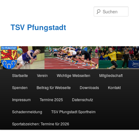
Zum
primären
Such
Inhalt
springen
TSV Pfungstadt
Hauptmenü
Startseite
Verein
Wichtige Webseiten
Mitgliedschaft
Spenden
Beitrag für Webseite
Downloads
Kontakt
Impressum
Termine 2025
Datenschutz
Schadenmeldung
TSV Pfungstadt Sportheim
Sportabzeichen: Termine für 2026