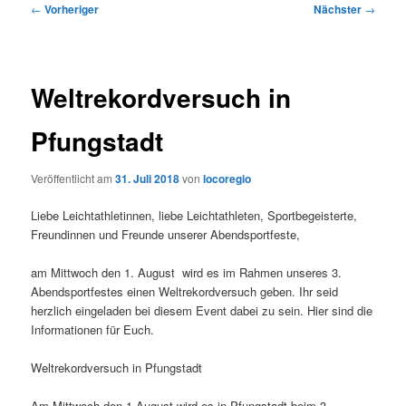
Beitragsnavigation
←
Vorheriger
Nächster
→
Weltrekordversuch in
Pfungstadt
Veröffentlicht am
31. Juli 2018
von
locoregio
Liebe Leichtathletinnen, liebe Leichtathleten, Sportbegeisterte,
Freundinnen und Freunde unserer Abendsportfeste,
am Mittwoch den 1. August wird es im Rahmen unseres 3.
Abendsportfestes einen Weltrekordversuch geben. Ihr seid
herzlich eingeladen bei diesem Event dabei zu sein. Hier sind die
Informationen für Euch.
Weltrekordversuch in Pfungstadt
Am Mittwoch den 1.August wird es in Pfungstadt beim 3.