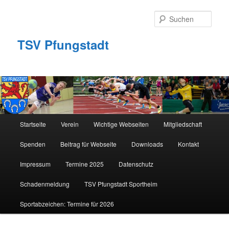
Zum
primären
Such
Inhalt
springen
TSV Pfungstadt
Hauptmenü
Startseite
Verein
Wichtige Webseiten
Mitgliedschaft
Spenden
Beitrag für Webseite
Downloads
Kontakt
Impressum
Termine 2025
Datenschutz
Schadenmeldung
TSV Pfungstadt Sportheim
Sportabzeichen: Termine für 2026