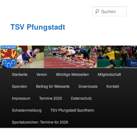
Zum
primären
Such
Inhalt
springen
TSV Pfungstadt
Hauptmenü
Startseite
Verein
Wichtige Webseiten
Mitgliedschaft
Spenden
Beitrag für Webseite
Downloads
Kontakt
Impressum
Termine 2025
Datenschutz
Schadenmeldung
TSV Pfungstadt Sportheim
Sportabzeichen: Termine für 2026