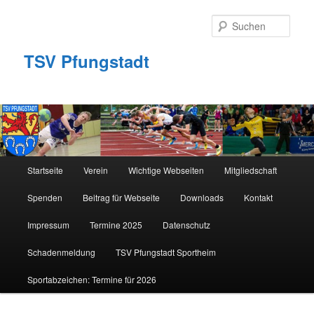
Zum
primären
Such
Inhalt
springen
TSV Pfungstadt
Hauptmenü
Startseite
Verein
Wichtige Webseiten
Mitgliedschaft
Spenden
Beitrag für Webseite
Downloads
Kontakt
Impressum
Termine 2025
Datenschutz
Schadenmeldung
TSV Pfungstadt Sportheim
Sportabzeichen: Termine für 2026