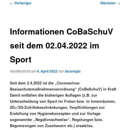
Beitragsnavigation
←
Vorheriger
Nächster
→
Informationen CoBaSchuV
seit dem 02.04.2022 im
Sport
Veröffentlicht am
6. April 2022
von
locoregio
Seit dem 2.4.2022 ist die „Coronavirus-
Basisschutzmaßnahmenverordnung“ (CoBaSchuV) in Kraft
.
Damit entfallen die bisherigen Auflagen (z.B. zur
Unterscheidung von Sport im Freien bzw. in Innenräumen,
2G+/3G-Zutrittsbeschränkungen, Verpflichtungen zur
Erstellung von Hygienekonzepten und zur Vorlage
sogenannter „Negativnachweise“, Regelungen bzw.
Begrenzungen von Zuschauern etc.) ersatzlos.