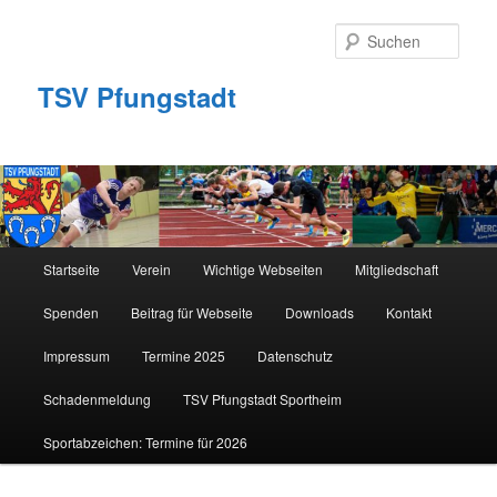
Zum
primären
Such
Inhalt
springen
TSV Pfungstadt
Hauptmenü
Startseite
Verein
Wichtige Webseiten
Mitgliedschaft
Spenden
Beitrag für Webseite
Downloads
Kontakt
Impressum
Termine 2025
Datenschutz
Schadenmeldung
TSV Pfungstadt Sportheim
Sportabzeichen: Termine für 2026