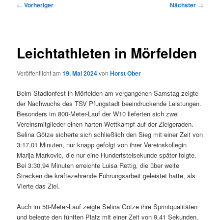
Beitragsnavigation
←
Vorheriger
Nächster
→
Leichtathleten in Mörfelden
Veröffentlicht am
19. Mai 2024
von
Horst Ober
Beim Stadionfest in Mörfelden am vergangenen Samstag zeigte
der Nachwuchs des TSV Pfungstadt beeindruckende Leistungen.
Besonders im 800-Meter-Lauf der W10 lieferten sich zwei
Vereinsmitglieder einen harten Wettkampf auf der Zielgeraden.
Selina Götze sicherte sich schließlich den Sieg mit einer Zeit von
3:17,01 Minuten, nur knapp gefolgt von ihrer Vereinskollegin
Marija Markovic, die nur eine Hundertstelsekunde später folgte.
Bei 3:30,94 Minuten erreichte Luisa Rettig, die über weite
Strecken die kräftezehrende Führungsarbeit geleistet hatte, als
Vierte das Ziel.
Auch im 50-Meter-Lauf zeigte Selina Götze ihre Sprintqualitäten
und belegte den fünften Platz mit einer Zeit von 9,41 Sekunden,