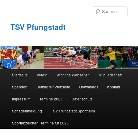
Zum
primären
Such
Inhalt
springen
TSV Pfungstadt
Hauptmenü
Startseite
Verein
Wichtige Webseiten
Mitgliedschaft
Spenden
Beitrag für Webseite
Downloads
Kontakt
Impressum
Termine 2025
Datenschutz
Schadenmeldung
TSV Pfungstadt Sportheim
Sportabzeichen: Termine für 2026