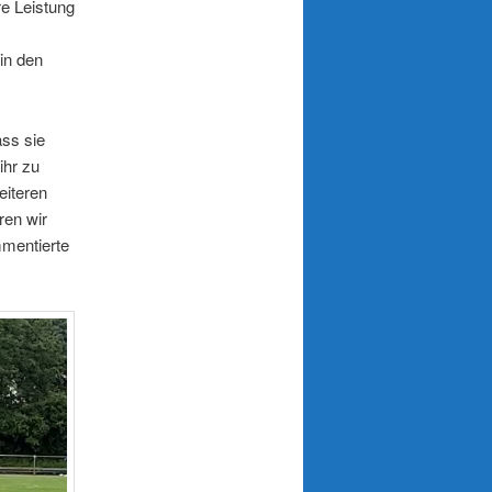
re Leistung
in den
ass sie
ihr zu
eiteren
ren wir
mmentierte