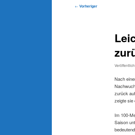
Beitragsnavigation
←
Vorheriger
Leic
zur
Veröffentlic
Nach eine
Nachwuchs
zurück au
zeigte sie
Im 100-Met
Saison un
bedeutend