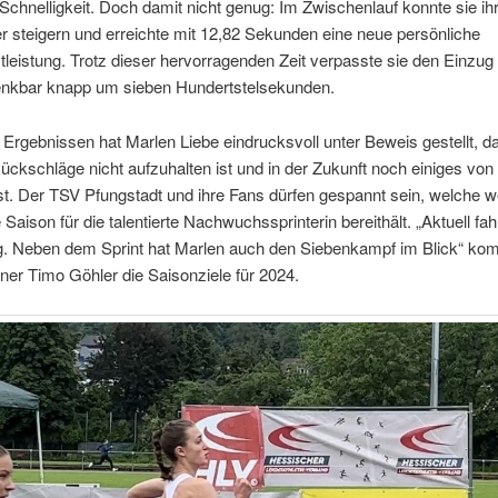
chnelligkeit. Doch damit nicht genug: Im Zwischenlauf konnte sie ih
r steigern und erreichte mit 12,82 Sekunden eine neue persönliche
leistung. Trotz dieser hervorragenden Zeit verpasste sie den Einzug 
enkbar knapp um sieben Hundertstelsekunden.
 Ergebnissen hat Marlen Liebe eindrucksvoll unter Beweis gestellt, d
Rückschläge nicht aufzuhalten ist und in der Zukunft noch einiges von 
st. Der TSV Pfungstadt und ihre Fans dürfen gespannt sein, welche w
e Saison für die talentierte Nachwuchssprinterin bereithält. „Aktuell fah
ig. Neben dem Sprint hat Marlen auch den Siebenkampf im Blick“ ko
ner Timo Göhler die Saisonziele für 2024.