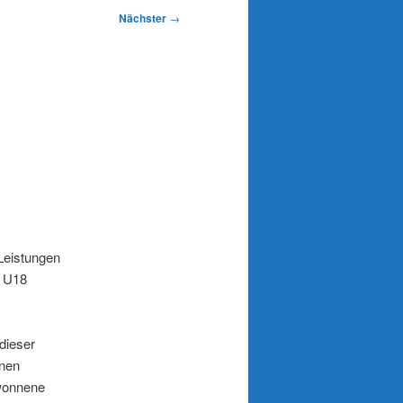
Nächster
→
Leistungen
n U18
dieser
inen
ewonnene