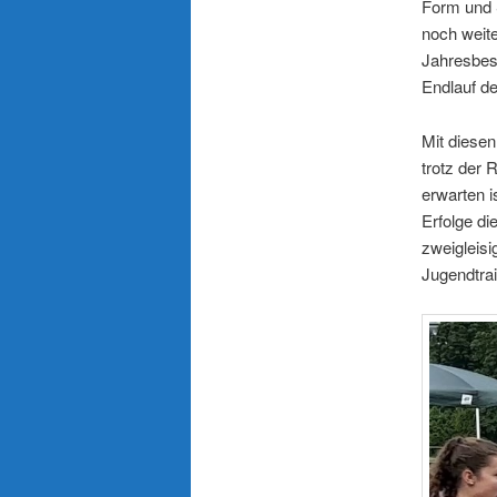
Form und S
noch weite
Jahresbest
Endlauf d
Mit diesen
trotz der 
erwarten i
Erfolge di
zweigleis
Jugendtrai