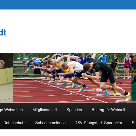
dt
ge Webseiten
Mitgliedschaft
Spenden
Beitrag für Webseite
Datenschutz
Schadenmeldung
TSV Pfungstadt Sportheim
Sp