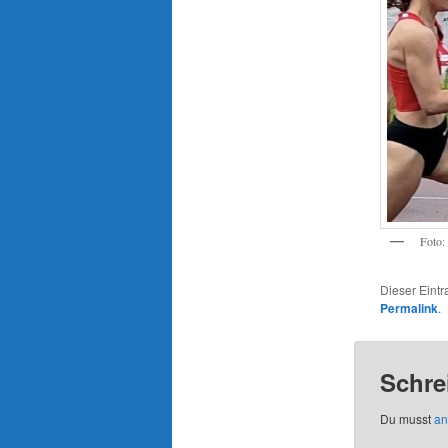
Foto:
Dieser Eint
Permalink
.
Schre
Du musst
an