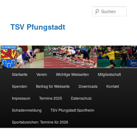
Zum
primären
Such
Inhalt
springen
TSV Pfungstadt
Hauptmenü
Startseite
Verein
Wichtige Webseiten
Mitgliedschaft
Spenden
Beitrag für Webseite
Downloads
Kontakt
Impressum
Termine 2025
Datenschutz
Schadenmeldung
TSV Pfungstadt Sportheim
Sportabzeichen: Termine für 2026