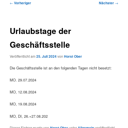
Beitragsnavigation
←
Vorheriger
Nächster
→
Urlaubstage der
Geschäftsstelle
Veröffentlicht am
25. Juli 2024
von
Horst Ober
Die Geschäftsstelle ist an den folgenden Tagen nicht besetzt:
MO. 29.07.2024
MO, 12.08.2024
MO, 19.08.2024
MO, DI, 26.+27.08.202
Dieser Eintrag wurde von
Horst Ober
unter
Allgemein
veröffentlicht.