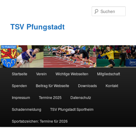
Zum
primären
Such
Inhalt
springen
TSV Pfungstadt
Hauptmenü
Startseite
Verein
Wichtige Webseiten
Mitgliedschaft
Spenden
Beitrag für Webseite
Downloads
Kontakt
Impressum
Termine 2025
Datenschutz
Schadenmeldung
TSV Pfungstadt Sportheim
Sportabzeichen: Termine für 2026