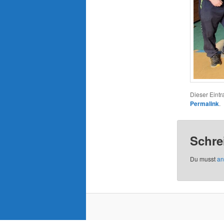
Dieser Eint
Permalink
.
Schre
Du musst
an