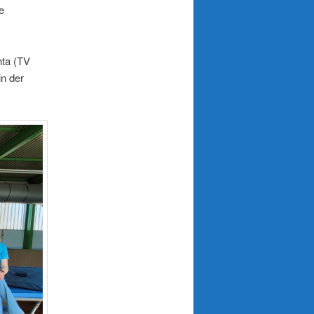
e
hta (TV
n der