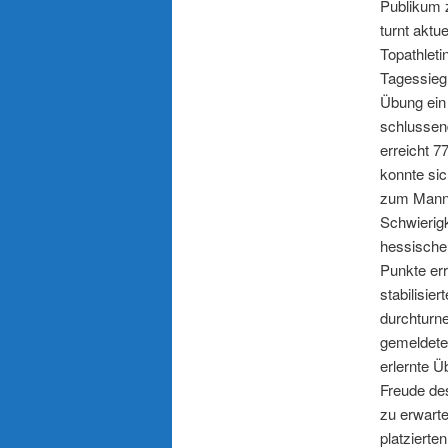
Publikum 
turnt aktu
Topathleti
Tagessieg 
Übung ein 
schlussend
erreicht 7
konnte sic
zum Mannsc
Schwierigk
hessischen
Punkte err
stabilisie
durchturn
gemeldete 
erlernte Ü
Freude des
zu erwart
platzierte