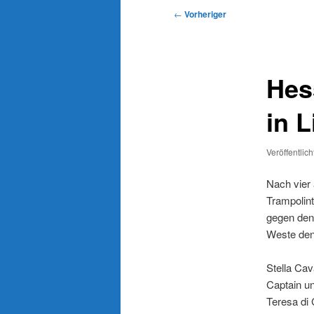
Beitragsnavigation
←
Vorheriger
Hes
in L
Veröffentlic
Nach vier
Trampolin
gegen den 
Weste den
Stella Cav
Captain u
Teresa di