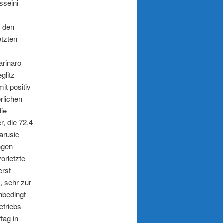
sseini
t den
etzten
arinaro
glitz
it positiv
rlichen
die
, die 72,4
arusic
ungen
orletzte
erst
, sehr zur
nbedingt
etriebs
tag in