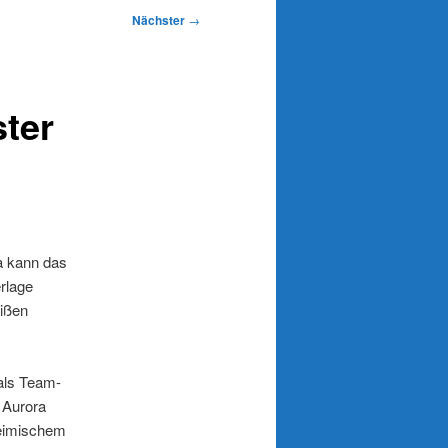
Nächster
→
ter
a kann das
rlage
eißen
 als Team-
 Aurora
heimischem