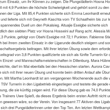
zum Einsatz, um ihr Können zu zeigen. Die Pfungstädterin Hosna Ho
ell mit 4,9 Punkten die höchste Schwierigkeit und gehört somit zu den
nnen der Liga. Mit 85,4 Punkten sicherte sich Emma Leonhardt erneu
und lieferte sich mit Gwyneth Kaschta vom TV Schaafheim bis zur l
spannendes Duell um den Pokalsieg. Aituajie Eseigbe sicherte sich
lich den siebten Platz vor Hosna Hosseini auf Rang acht. Alessia M
7,3 Punkte, gefolgt von Obehi Eseigbe mit 72,1 Punkten. Fabienne Stie
h bei ihrem zweiten Einsatz in der Ligarunde deutlich steigern und som
haftsergebnis beitragen. Mit ihrer letzten Übung sowie dem erforde
eitsgrad von 3,8 Punkten qualifizierte sie sich als fünfte Turnerin für 
 Einzel- und Mannschaftsmeisterschaften in Dillenburg. Mara Hübner
eichte, darf im Mai ebenfalls bei den Hessischen starten. Aurora Cav
rte sich mit ihrer neuen Übung und konnte beim dritten Anlauf alle Üb
en. Mit Martha Leonhardt ist am vergangenen Wochenende auch die v
TSV Turnerin in den Ligabetrieb eingestiegen und testete die gerade 
bung, die sie künftig zeigen wird. Für diese Übung gab es 74,0 Punkte
 Trainers Uwe Spieß, da dieses Ergebnis beim ersten Auftritt nicht u
en gewesen wäre, so der Verein. Von insgesamt 77 Aktiven des Ligab
n sich drei Pungstädterinnen unter den Top Ten. Am letzten Wettkampf