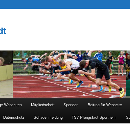
dt
ge Webseiten
Mitgliedschaft
Spenden
Beitrag für Webseite
Datenschutz
Schadenmeldung
TSV Pfungstadt Sportheim
Sp