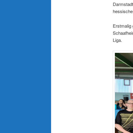
Darmstadt 
hessische 
Erstmalig
Schaafheim
Liga.