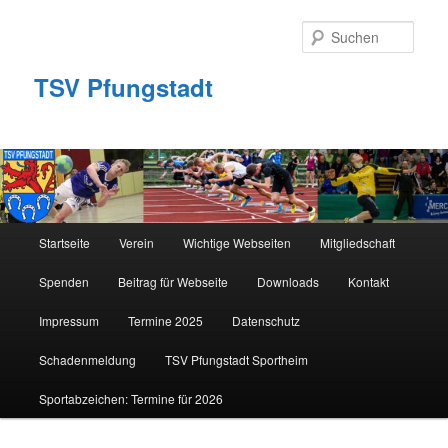
Zum
primären
Such
Inhalt
springen
TSV Pfungstadt
Hauptmenü
Startseite
Verein
Wichtige Webseiten
Mitgliedschaft
Spenden
Beitrag für Webseite
Downloads
Kontakt
Impressum
Termine 2025
Datenschutz
Schadenmeldung
TSV Pfungstadt Sportheim
Sportabzeichen: Termine für 2026