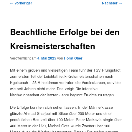
Beitragsnavigation
←
Vorheriger
Nächster
→
Beachtliche Erfolge bei den
Kreismeisterschaften
Veröffentlicht am
4. Mai 2025
von
Horst Ober
Mit einem großen und vielseitigen Team fuhr der TSV Pfungstadt
zum ersten Teil der Leichtathletik-Kreismeisterschaften nach
Egelsbach – 23 Athlet:innen vertraten die Vereinsfarben, so viele
wie seit Jahren nicht mehr. Das zeigt: Die intensive
Nachwuchsarbeit der letzten Jahre beginnt Früchte zu tragen.
Die Erfolge konnten sich sehen lassen. In der Männerklasse
glänzte Ahmad Sharjeel mit Silber über 200 Meter und einer
persönlichen Bestzeit über 100 Meter. Petar Markovic siegte über
400 Meter in der U20, Michail Gots wurde Zweiter über 100
Meter. Auch die Werfer überzeugten: Patrick Freistofen gewann