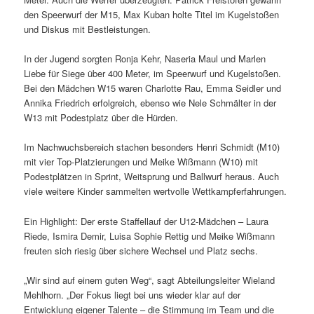
den Speerwurf der M15, Max Kuban holte Titel im Kugelstoßen
und Diskus mit Bestleistungen.
In der Jugend sorgten Ronja Kehr, Naseria Maul und Marlen
Liebe für Siege über 400 Meter, im Speerwurf und Kugelstoßen.
Bei den Mädchen W15 waren Charlotte Rau, Emma Seidler und
Annika Friedrich erfolgreich, ebenso wie Nele Schmälter in der
W13 mit Podestplatz über die Hürden.
Im Nachwuchsbereich stachen besonders Henri Schmidt (M10)
mit vier Top-Platzierungen und Meike Wißmann (W10) mit
Podestplätzen in Sprint, Weitsprung und Ballwurf heraus. Auch
viele weitere Kinder sammelten wertvolle Wettkampferfahrungen.
Ein Highlight: Der erste Staffellauf der U12-Mädchen – Laura
Riede, Ismira Demir, Luisa Sophie Rettig und Meike Wißmann
freuten sich riesig über sichere Wechsel und Platz sechs.
„Wir sind auf einem guten Weg“, sagt Abteilungsleiter Wieland
Mehlhorn. „Der Fokus liegt bei uns wieder klar auf der
Entwicklung eigener Talente – die Stimmung im Team und die