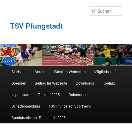
Zum
primären
Such
Inhalt
springen
TSV Pfungstadt
Hauptmenü
Startseite
Verein
Wichtige Webseiten
Mitgliedschaft
Spenden
Beitrag für Webseite
Downloads
Kontakt
Impressum
Termine 2025
Datenschutz
Schadenmeldung
TSV Pfungstadt Sportheim
Sportabzeichen: Termine für 2026