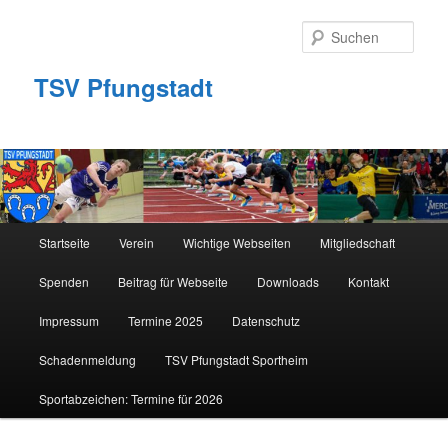
Zum
primären
Such
Inhalt
springen
TSV Pfungstadt
Hauptmenü
Startseite
Verein
Wichtige Webseiten
Mitgliedschaft
Spenden
Beitrag für Webseite
Downloads
Kontakt
Impressum
Termine 2025
Datenschutz
Schadenmeldung
TSV Pfungstadt Sportheim
Sportabzeichen: Termine für 2026