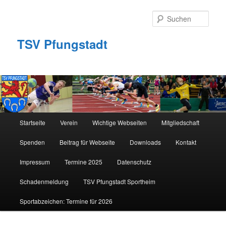
Zum
primären
Such
Inhalt
springen
TSV Pfungstadt
Hauptmenü
Startseite
Verein
Wichtige Webseiten
Mitgliedschaft
Spenden
Beitrag für Webseite
Downloads
Kontakt
Impressum
Termine 2025
Datenschutz
Schadenmeldung
TSV Pfungstadt Sportheim
Sportabzeichen: Termine für 2026