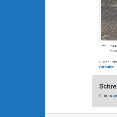
Valen
Meter
Dieser Eint
Permalink
.
Schre
Du musst
an