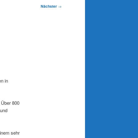
Nächster
→
n in
. Über 800
 und
einem sehr