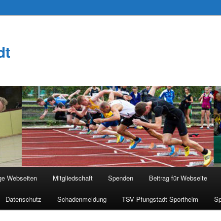
dt
ge Webseiten
Mitgliedschaft
Spenden
Beitrag für Webseite
Datenschutz
Schadenmeldung
TSV Pfungstadt Sportheim
Sp