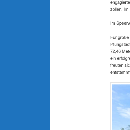
engagiert
zollen. Im
Im Speerwu
Für große
Pfungstädt
72,46 Met
ein erfolg
freuten si
entstammt