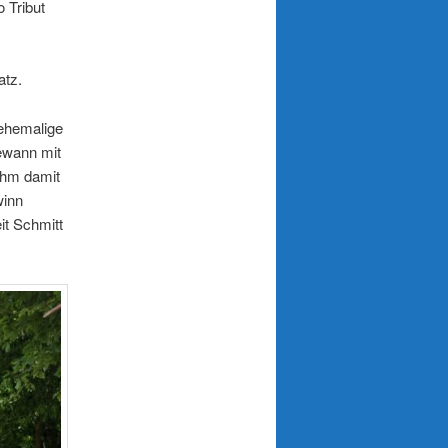
 Tribut
atz.
ehemalige
gewann mit
ihm damit
winn
it Schmitt