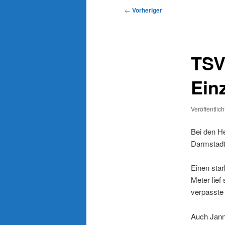
Beitragsnavigation
←
Vorheriger
TSV
Ein
Veröffentlic
Bei den He
Darmstadt 
Einen star
Meter lief
verpasste 
Auch Jann