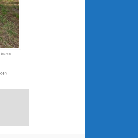
t im 800
r den