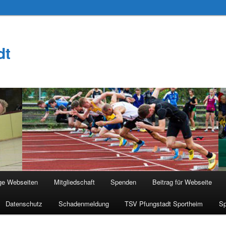
dt
ge Webseiten
Mitgliedschaft
Spenden
Beitrag für Webseite
Datenschutz
Schadenmeldung
TSV Pfungstadt Sportheim
Sp