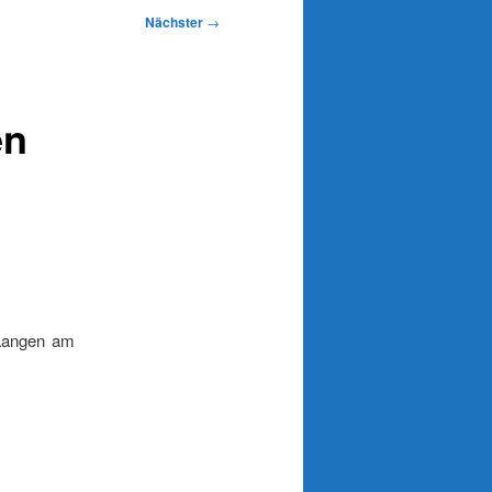
Nächster
→
en
 Langen am