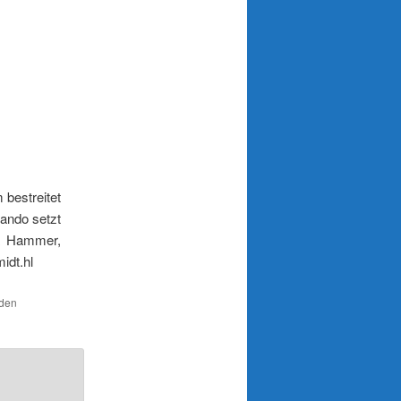
bestreitet
ando setzt
ea Hammer,
idt.hl
 den