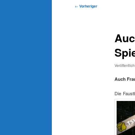
Beitragsnavigation
←
Vorheriger
Auc
Spi
Veröffentlic
Auch Frau
Die Faust