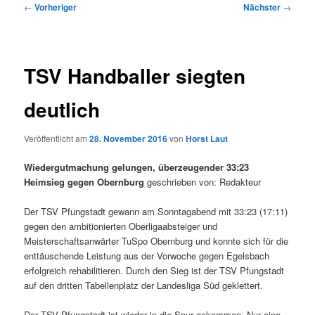
Beitragsnavigation
←
Vorheriger
Nächster
→
TSV Handballer siegten
deutlich
Veröffentlicht am
28. November 2016
von
Horst Laut
Wiedergutmachung gelungen, überzeugender 33:23
Heimsieg gegen Obernburg
geschrieben von: Redakteur
Der TSV Pfungstadt gewann am Sonntagabend mit 33:23 (17:11)
gegen den ambitionierten Oberligaabsteiger und
Meisterschaftsanwärter TuSpo Obernburg und konnte sich für die
enttäuschende Leistung aus der Vorwoche gegen Egelsbach
erfolgreich rehabilitieren. Durch den Sieg ist der TSV Pfungstadt
auf den dritten Tabellenplatz der Landesliga Süd geklettert.
Der TSV Pfungstadt ist wieder in die Spur gekommen. Nur eine