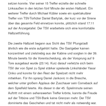
setzen konnte. Vier seiner 15 Treffer erzielte der schnelle
Linksaußen in den letzten fünf Minute der ersten Halbzeit. Ein
weiterer Treffer durch Michael Kübler sowie ein spektakulärer
Treffer von TSV-Torhüter Daniel Bartylak, der kurz vor der Sirene
über das gesamte Feld einnetzen konnte, plötzlich stand 17:11
auf der Anzeigetafel. Der TSV erarbeitete sich eine komfortable
Halbzeitführung.
Die zweite Halbzeit begann aus Sicht des TSV Pfungstadt
ähnlich wie die erste aufgehört hatte. Die Gastgeber kamen
konzentriert und zielstrebig aus der Kabine und sorgten in der 39.
Minute bereits für die Vorentscheidung, als der Vorsprung auf 9
Tore ausgebaut wurde (23:14). Kurz darauf verletzte sich beim
TSV der von Spiel zu Spiel stärker spielende Linkshänder Yasar
Cinko und konnte für den Rest der Spielzeit nicht mehr
mitwirken. Für ihn sprang Daniel Jankovic in die Bresche,
welcher unter großem Applaus der Zuschauer sein Comeback auf
dem Spielfeld feierte. Als dieser in der 45. Spielminute seinen
Auftritt mit einem sehenswerten Treffer krönte, kannte die Freude
auf der Tribüne und TSV-Bank keine Grenzen mehr. Der TSV
dominierte das Geschehen und tat nicht mehr als notwendig war.