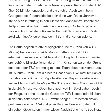
Woche nach dem Egelsbach-Desaster präsentierte sich der TSV
über 60 Minuten engagiert und zielstrebig. Auch wenn beim
Gastgeber die Personaldecke sehr dünn war, Daniel Jankovic
stellte sich kurzfristig in den Dienst der Mannschaft, konnte die
TuSpo dank einer kämpferischen Leistung in Schach gehalten
werden. Auch bei den Gästen fehlten mit Schüssler und Raab
zwei wichtige Akteure, was dem TSV in die Karten spielte.
Die Partie begann relativ ausgeglichen, beim Stand von 4:4 (8.
Minute) tasteten sich beide Mannschaften noch ab. Ein
erfolgreich verwandelter 7-Meter durch Bogdan Drašković sowie
drei schöne Einzelaktionen durch Tim Rinschen waren der Grund,
dass sich der TSV erstmalig mit drei Toren absetzen konnte (8:5,
13. Minute). Dann kam die beste Phase von TSV-Torhüter Daniel
Bartylak, der etliche Tormöglichkeiten der Bayern vereitelte und
seiner Mannschaft die nötige Stabilität gab. Beim Stand von 11:9
in der 24. Minute war Obernburg noch voll im Spiel dabei. Doch in
der Folgezeit scheiterten die Gäste am TSV-Keeper oder blieben
in der nun sattelfesten TSV-Abwehr hängen. Am besten davon
profitieren konnte TSV-Goalgetter Bogdan Drašković, der mit
einfachen Gegentoren immer wieder Nadelstiche ins TuSpo-Herz