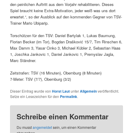
den peinlichen Auftritt aus dem Vorjahr rehabilitieren. Dieses
Spiel braucht keine Extra-Motivation, jeder weiß was uns dort
erwartet.“, so der Ausblick auf den kommenden Gegner von TSV-
Trainer Mario Ubiparip.
Torschützen für den TSV: Daniel Bartylak 1, Lukas Baumung,
Florian Becker (im Tor), Bogdan Drašković 15/7, Tim Rinschen 6,
Max Damm 3, Yasar Cinko 3, Michael Kübler 2, Sebastian Haas
1, Joschka Jankovic 1, Daniel Jankovic 1, Premyslav Jagla,
Marc Ständner.
Zeitstrafen: TSV (16 Minuten), Obernburg (8 Minuten)
7-Meter: TSV (7/7), Obernburg (3/2)
Dieser Eintrag wurde von
Horst Laut
unter
Allgemein
veröffentlicht.
Setze ein Lesezeichen für den
Permalink
.
Schreibe einen Kommentar
Du musst
angemeldet
sein, um einen Kommentar
abzugeben.