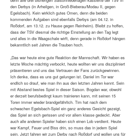
denn alle drei bisherigen Saisonniederlagen kassierte der TSV in
den Derbys (in Arheilgen, in Groß-Bieberau/Modau II, gegen
Egelsbach). Kein wirklich gutes Omen, denn die beiden
kommenden Aufgaben sind ebenfalls Derbys (am 04.12. in
Roßdorf, am 13.12. zu Hause gegen Reinheim). Bleibt zu hoffen,
dass der TSV diesmal die richtige Einstellung an den Tag legt
und alles in die Waagschale wirft, denn gerade in Roßdorf hängen
bekanntlich seit Jahren die Trauben hoch.
„Das war heute eine gute Reaktion der Mannschaft. Wir haben es
letzte Woche mächtig verbockt, heute wollten wir uns diszipliniert
präsentieren und uns das Vertrauen der Fans zurückgewinnen.
Ich denke, dass es uns gut gelungen ist. Daniel im Tor war
endlich so drauf, wie man ihn aus den letzten Jahren kennt. Sein
mit Abstand bestes Spiel in dieser Saison. Bogdan war, obwohl
er derzeit berufsbedingt kaum trainieren kann, mit seinen 15
Toren immer wieder brandgefährlich. Tim hat nach dem
schwachen Egelsbach-Spiel ein ganz anderes Gesicht gezeigt,
das Spiel an sich gerissen und vor allem klasse gedeckt. Aber
auch alle anderen Spieler haben sich einen Lob verdient. Heute
war Kampf, Feuer und Biss drin, so muss das in jedem Spiel
sein. Jetzt fahren wir zum Derby nach Roßdorf und wollen uns für