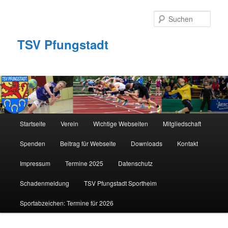
Zum
primären
Such
Inhalt
springen
TSV Pfungstadt
Hauptmenü
Startseite
Verein
Wichtige Webseiten
Mitgliedschaft
Spenden
Beitrag für Webseite
Downloads
Kontakt
Impressum
Termine 2025
Datenschutz
Schadenmeldung
TSV Pfungstadt Sportheim
Sportabzeichen: Termine für 2026