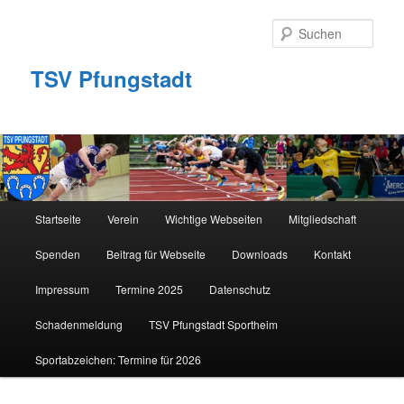
Zum
primären
Such
Inhalt
springen
TSV Pfungstadt
Hauptmenü
Startseite
Verein
Wichtige Webseiten
Mitgliedschaft
Spenden
Beitrag für Webseite
Downloads
Kontakt
Impressum
Termine 2025
Datenschutz
Schadenmeldung
TSV Pfungstadt Sportheim
Sportabzeichen: Termine für 2026