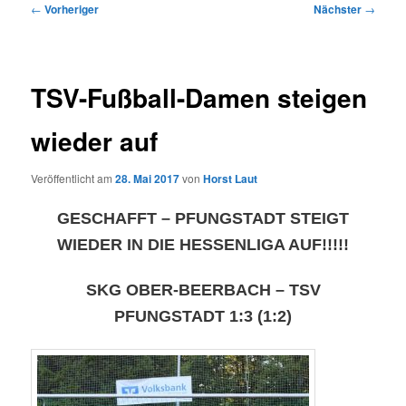
Beitragsnavigation
←
Vorheriger
Nächster
→
TSV-Fußball-Damen steigen
wieder auf
Veröffentlicht am
28. Mai 2017
von
Horst Laut
GESCHAFFT – PFUNGSTADT STEIGT
WIEDER IN DIE HESSENLIGA AUF!!!!!
SKG OBER-BEERBACH – TSV
PFUNGSTADT 1:3 (1:2)