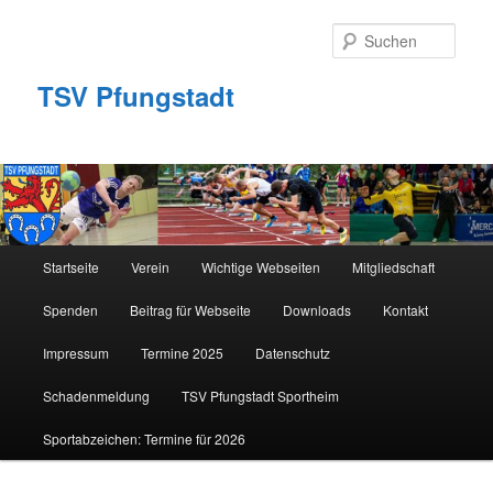
Zum
primären
Such
Inhalt
springen
TSV Pfungstadt
Hauptmenü
Startseite
Verein
Wichtige Webseiten
Mitgliedschaft
Spenden
Beitrag für Webseite
Downloads
Kontakt
Impressum
Termine 2025
Datenschutz
Schadenmeldung
TSV Pfungstadt Sportheim
Sportabzeichen: Termine für 2026