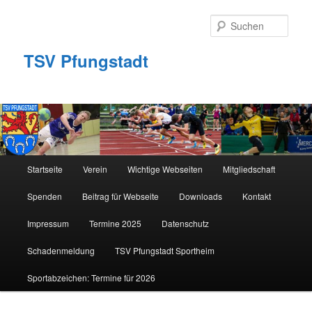
Zum
primären
Such
Inhalt
springen
TSV Pfungstadt
Hauptmenü
Startseite
Verein
Wichtige Webseiten
Mitgliedschaft
Spenden
Beitrag für Webseite
Downloads
Kontakt
Impressum
Termine 2025
Datenschutz
Schadenmeldung
TSV Pfungstadt Sportheim
Sportabzeichen: Termine für 2026