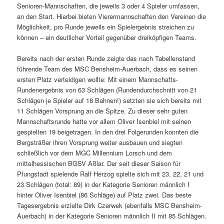
Senioren-Mannschaften, die jeweils 3 oder 4 Spieler umfassen,
an den Start. Hierbei bieten Vierermannschaften den Vereinen die
Möglichkeit, pro Runde jeweils ein Spielergebnis streichen zu
können – ein deutlicher Vorteil gegenüber dreiköpfigen Teams.
Bereits nach der ersten Runde zeigte das nach Tabellenstand
führende Team des MSC Bensheim-Auerbach, dass es seinen
ersten Platz verteidigen wollte: Mit einem Mannschafts-
Rundenergebnis von 63 Schlägen (Rundendurchschnitt von 21
Schlägen je Spieler auf 18 Bahnen!) setzten sie sich bereits mit
11 Schlägen Vorsprung an die Spitze. Zu dieser sehr guten
Mannschaftsrunde hatte vor allem Oliver Isenbiel mit seinen
gespielten 19 beigetragen. In den drei Folgerunden konnten die
Bergsträßer ihren Vorsprung weiter ausbauen und siegten
schließlich vor dem MGC Millennium Lorsch und dem
mittelhessischen BGSV Aßlar. Der seit dieser Saison für
Pfungstadt spielende Ralf Herzog spielte sich mit 23, 22, 21 und
23 Schlägen (total: 89) in der Kategorie Senioren männlich I
hinter Oliver Isenbiel (86 Schläge) auf Platz zwei. Das beste
Tagesergebnis erzielte Dirk Czerwek (ebenfalls MSC Bensheim-
Auerbach) in der Kategorie Senioren männlich II mit 85 Schlägen.