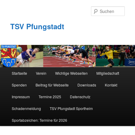
Zum
primären
Such
Inhalt
springen
TSV Pfungstadt
Hauptmenü
Startseite
Verein
Wichtige Webseiten
Mitgliedschaft
Spenden
Beitrag für Webseite
Downloads
Kontakt
Impressum
Termine 2025
Datenschutz
Schadenmeldung
TSV Pfungstadt Sportheim
Sportabzeichen: Termine für 2026