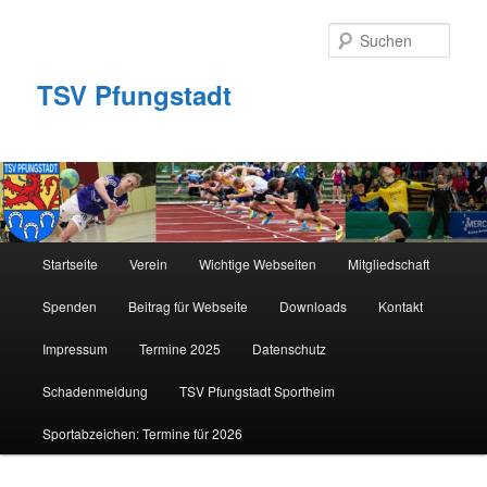
Zum
primären
Such
Inhalt
springen
TSV Pfungstadt
Hauptmenü
Startseite
Verein
Wichtige Webseiten
Mitgliedschaft
Spenden
Beitrag für Webseite
Downloads
Kontakt
Impressum
Termine 2025
Datenschutz
Schadenmeldung
TSV Pfungstadt Sportheim
Sportabzeichen: Termine für 2026