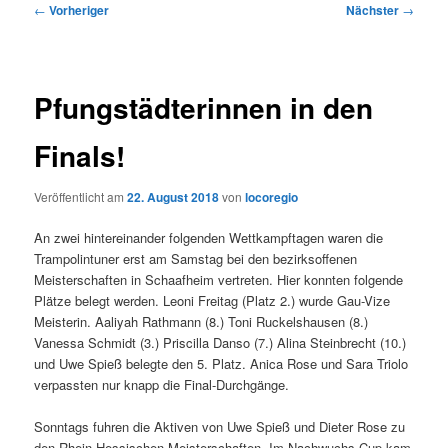
Beitragsnavigation
←
Vorheriger
Nächster
→
Pfungstädterinnen in den
Finals!
Veröffentlicht am
22. August 2018
von
locoregio
An zwei hintereinander folgenden Wettkampftagen waren die
Trampolintuner erst am Samstag bei den bezirksoffenen
Meisterschaften in Schaafheim vertreten. Hier konnten folgende
Plätze belegt werden. Leoni Freitag (Platz 2.) wurde Gau-Vize
Meisterin. Aaliyah Rathmann (8.) Toni Ruckelshausen (8.)
Vanessa Schmidt (3.) Priscilla Danso (7.) Alina Steinbrecht (10.)
und Uwe Spieß belegte den 5. Platz. Anica Rose und Sara Triolo
verpassten nur knapp die Final-Durchgänge.
Sonntags fuhren die Aktiven von Uwe Spieß und Dieter Rose zu
den Rhein-Hessischen Meisterschaften. Im Nachwuchs-Cup kam