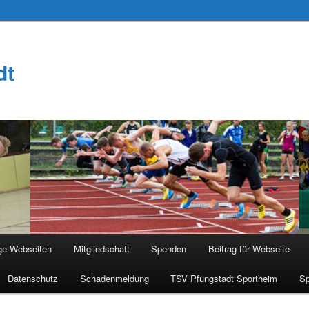
dt
ge Webseiten
Mitgliedschaft
Spenden
Beitrag für Webseite
Datenschutz
Schadenmeldung
TSV Pfungstadt Sportheim
Sp