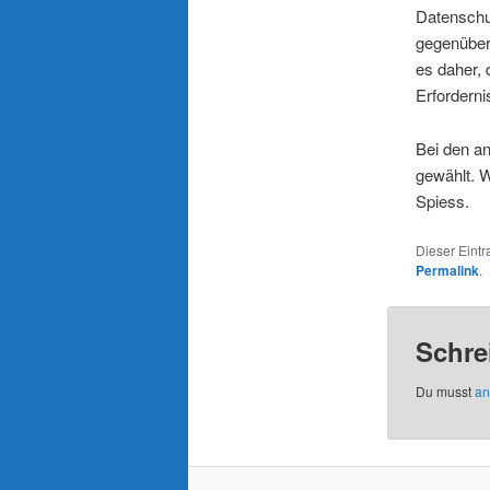
Datenschu
gegenüber 
es daher, 
Erforderni
Bei den a
gewählt. 
Spiess.
Dieser Eint
Permalink
.
Schre
Du musst
an