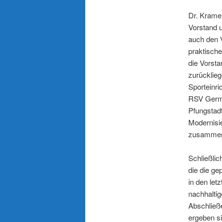
Dr. Krame
Vorstand u
auch den 
praktische
die Vorst
zurücklie
Sporteinri
RSV Germa
Pfungstad
Modernisi
zusammeng
Schließlic
die die ge
in den let
nachhaltig
Abschließ
ergeben s