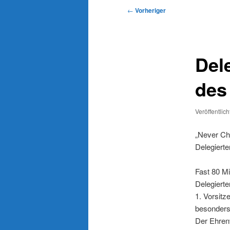
Beitragsnavigation
←
Vorheriger
Del
des
Veröffentlic
„Never Cha
Delegiert
Fast 80 Mi
Delegiert
1. Vorsitz
besonders
Der Ehrenv