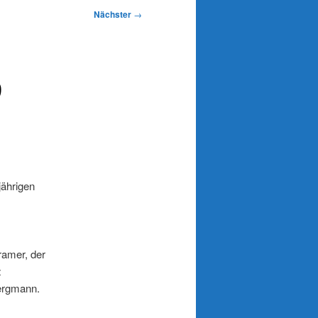
Nächster
→
9
jährigen
ramer, der
z
Bergmann.