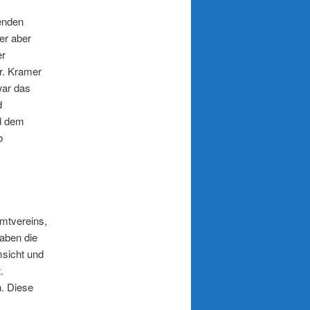
enden
er aber
er
Dr. Kramer
war das
d
nd dem
b
amtvereins,
haben die
msicht und
.
. Diese