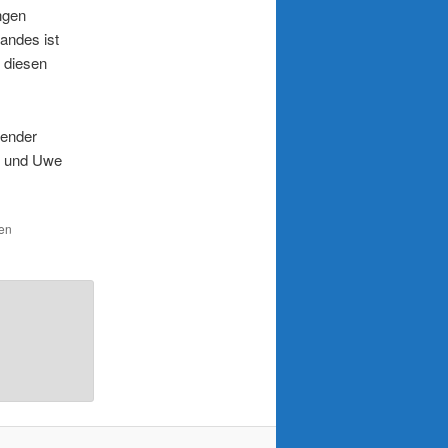
ngen
andes ist
n diesen
zender
r und Uwe
den