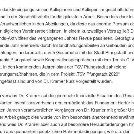
r dankte eingangs seinen Kolleginnen und Kollegen im geschäftsführ
nd in der Geschäftsstelle für die geleistete Arbeit. Besonders dankte 
Verantwortlichen in den Abteilungen, da diese das enorme Pensum d
n täglichen Vereinsarbeit leisten. In einem kurzweiligen Vortrag ließ 
ands-Aktivitäten des vergangenen Jahres Revue passieren. Geprägt 
gende Jahr einerseits durch Instandhaltungsarbeiten an Gebäuden un
chtungen, andererseits durch Gespräche mit der Stadt Pfungstadt u
nia Pfungstadt sowie Kooperationsgesprächen mit dem Tennis Clu
t. In den kommenden Jahren plant der TSV Pfungstadt zahlreiche
erungsmaßnahmen, die in dem Projekt „TSV Pfungstadt 2020“
efasst sind und von Dr. Kramer kurz vorgestellt wurden.
h verwies Dr. Kramer auf die geordnete finanzielle Situation des Ges
planten Investitionsvorhaben erst ermöglicht; das Fundament hierfür 
zten Jahren verantwortlichen Vorgänger von Dr. Kramer mit großer U
er Arbeit gelegt; dies wurde von ihm besonders anerkennend erwähnt
end wies Dr. Kramer aber auch auf besondere Herausforderungen hin
ich aus geänderten gesetzlichen Rahmenbedingungen, wie u.a. der