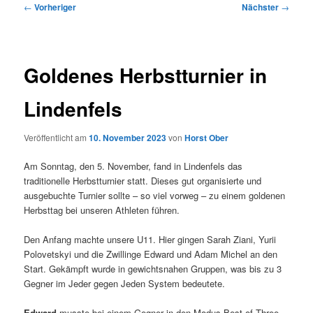
Beitragsnavigation
←
Vorheriger
Nächster
→
Goldenes Herbstturnier in
Lindenfels
Veröffentlicht am
10. November 2023
von
Horst Ober
Am Sonntag, den 5. November, fand in Lindenfels das
traditionelle Herbstturnier statt. Dieses gut organisierte und
ausgebuchte Turnier sollte – so viel vorweg – zu einem goldenen
Herbsttag bei unseren Athleten führen.
Den Anfang machte unsere U11. Hier gingen Sarah Ziani, Yurii
Polovetskyi und die Zwillinge Edward und Adam Michel an den
Start. Gekämpft wurde in gewichtsnahen Gruppen, was bis zu 3
Gegner im Jeder gegen Jeden System bedeutete.
Edward
musste bei einem Gegner in den Modus Best of Three.