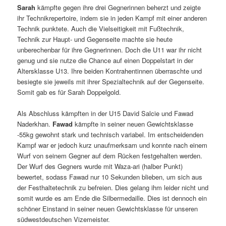
Sarah
kämpfte gegen ihre drei Gegnerinnen beherzt und zeigte
ihr Technikrepertoire, indem sie in jeden Kampf mit einer anderen
Technik punktete. Auch die Vielseitigkeit mit Fußtechnik,
Technik zur Haupt- und Gegenseite machte sie heute
unberechenbar für ihre Gegnerinnen. Doch die U11 war ihr nicht
genug und sie nutze die Chance auf einen Doppelstart in der
Altersklasse U13. Ihre beiden Kontrahentinnen überraschte und
besiegte sie jeweils mit ihrer Spezialtechnik auf der Gegenseite.
Somit gab es für Sarah Doppelgold.
Als Abschluss kämpften in der U15 David Salcie und Fawad
Naderkhan.
Fawad
kämpfte in seiner neuen Gewichtsklasse
-55kg gewohnt stark und technisch variabel. Im entscheidenden
Kampf war er jedoch kurz unaufmerksam und konnte nach einem
Wurf von seinem Gegner auf dem Rücken festgehalten werden.
Der Wurf des Gegners wurde mit Waza-ari (halber Punkt)
bewertet, sodass Fawad nur 10 Sekunden blieben, um sich aus
der Festhaltetechnik zu befreien. Dies gelang ihm leider nicht und
somit wurde es am Ende die Silbermedaille. Dies ist dennoch ein
schöner Einstand in seiner neuen Gewichtsklasse für unseren
südwestdeutschen Vizemeister.