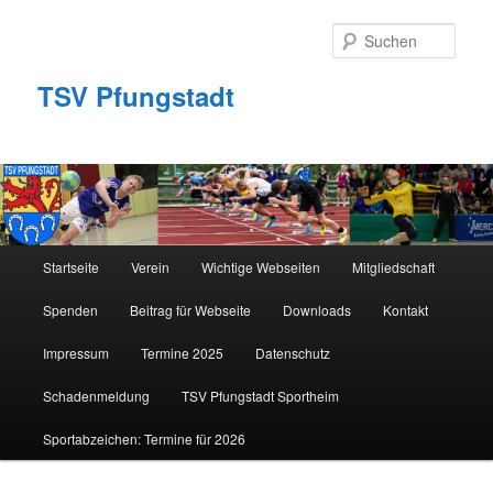
Zum
primären
Such
Inhalt
springen
TSV Pfungstadt
Hauptmenü
Startseite
Verein
Wichtige Webseiten
Mitgliedschaft
Spenden
Beitrag für Webseite
Downloads
Kontakt
Impressum
Termine 2025
Datenschutz
Schadenmeldung
TSV Pfungstadt Sportheim
Sportabzeichen: Termine für 2026