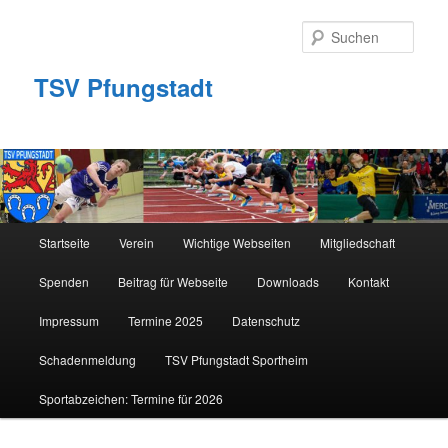
Zum
primären
Such
Inhalt
springen
TSV Pfungstadt
Hauptmenü
Startseite
Verein
Wichtige Webseiten
Mitgliedschaft
Spenden
Beitrag für Webseite
Downloads
Kontakt
Impressum
Termine 2025
Datenschutz
Schadenmeldung
TSV Pfungstadt Sportheim
Sportabzeichen: Termine für 2026