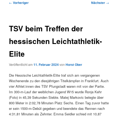
Beitragsnavigation
←
Vorheriger
Nächster
→
TSV beim Treffen der
hessischen Leichtathletik-
Elite
Veröffentlicht am
11. Februar 2024
von
Horst Ober
Die Hessische Leichtathletik-Elite traf sich am vergangenen
Wochenende zu den diesjährigen Titelkämpfen in Frankfurt. Auch
vier Athlet:innen des TSV Pfungstadt waren mit von der Partie.
Im 300-m-Lauf der weiblichen Jugend W15 wurde Ronja Kehr
(Foto) in 45,39 Sekunden Siebte. Matej Markovic belegte über
800 Meter in 2:02,78 Minuten Platz Sechs. Einen Tag zuvor hatte
er sein 1500-m-Debüt gegeben und beendete das Rennen nach
4:31,81 Minuten als Zehnter. Emma Seidler schied mit 10,87