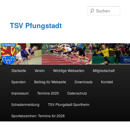
Zum
primären
Such
Inhalt
springen
TSV Pfungstadt
Hauptmenü
Startseite
Verein
Wichtige Webseiten
Mitgliedschaft
Spenden
Beitrag für Webseite
Downloads
Kontakt
Impressum
Termine 2025
Datenschutz
Schadenmeldung
TSV Pfungstadt Sportheim
Sportabzeichen: Termine für 2026