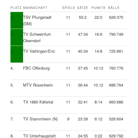
PLATZ
MANNSCHAFT
SPIELE
SÄTZE
PUNKTE
BÄLLE
1.
TSV Pfungstadt
11
55:2
22:0
626:370
(DM)
2.
TV Schweinfurt-
11
47:34
16:6
790:749
Oberndorf
3.
TV Vaihingen/Enz
11
40:34
14:8
725:661
4.
FBC Offenburg
11
37:45
10:12
760:776
5.
MTV Rosenheim
11
36:44
10:12
686:764
6.
TV 1880 Käfertal
11
32:41
8:14
660:686
7.
TV Stammheim (N)
9
23:39
6:12
526:604
8.
TV Unterhaugstett
11
24:55
0:22
629:792