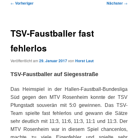
Beitragsnavigation
←
Vorheriger
Nächster
→
TSV-Faustballer fast
fehlerlos
Veröffentlicht am
29. Januar 2017
von
Horst Laut
TSV-Faustballer auf Siegesstraße
Das Heimspiel in der Hallen-Faustball-Bundesliga
Süd gegen den MTV Rosenheim konnte der TSV
Pfungstadt souverän mit 5:0 gewinnen. Das TSV-
Team spielte fast fehlerlos und gewann die Sätze
sehr deutlich mit 11:3, 11:6, 11:3, 11:1 und 11:3. Der
MTV Rosenheim war in diesem Spiel chancenlos,
machte zu viele Eigenfehler und spielte sehr