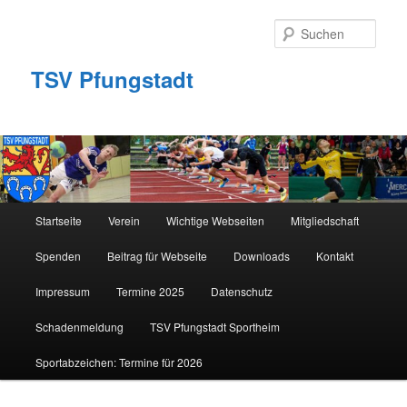
Zum
primären
Such
Inhalt
springen
TSV Pfungstadt
Hauptmenü
Startseite
Verein
Wichtige Webseiten
Mitgliedschaft
Spenden
Beitrag für Webseite
Downloads
Kontakt
Impressum
Termine 2025
Datenschutz
Schadenmeldung
TSV Pfungstadt Sportheim
Sportabzeichen: Termine für 2026