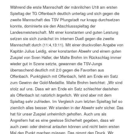
Während die erste Mannschaft der männlichen U18 am ersten
Spieltag der TG Offenbach deutlich unterlag und sich gegen die
zweite Mannschaft des TSV Pfungstadt nur knapp durchsetzen
konnte, dominierte sie den Abschlussspieltag der
Landesmeisterschaft. Mit einer konstanten und guten Leistung
setzen sie sich zunächst im internen Duell gegen die zweite
Mannschaft durch (11:4,13:11). Mit einer druckvollen Angabe von
Kapitän Julius Leidig, einer konstanten Abwehr und einem guten
Zuspiel von Sven Haller, der Malte Brohm im Rückschlag immer
wieder gut in Szene setzte, gewannen die TSV-Jungs
überraschend deutlich mit 2:0 gegen die Favoriten aus
Offenbach. Punktgleich mit Offenbach, fehlt am Ende ein Satz
zum Gewinn der Gold-Medaillie. Malte Brohm berichtet: „Wir sind
stolz auf uns. Dass wir am Ende ein Satz schlechter dastehen
als Offenbach ist natürlich ärgerlich. Wir sind aber mit dem
Spieltag sehr zufrieden. Im Vergleich zum letzten Spieltag lief so
ziemlich alles besser. Wir standen in der Abwehr sehr sicher. Das
hat für unser Zuspiel unheimlich geholfen. Auch uns als
Angreifern hat es eine gewisse Sicherheit gegeben, dass wir
auch zwei- oder dreimal anlaufen können und nicht beim ersten
Mal den Punkt machen müssen. Das nimmt den Druck. Wir