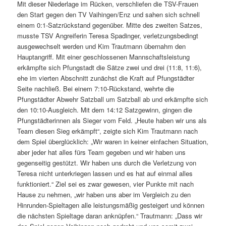
Mit dieser Niederlage im Rücken, verschliefen die TSV-Frauen
den Start gegen den TV Vaihingen/Enz und sahen sich schnell
einem 0:1-Satzrückstand gegenüber. Mitte des zweiten Satzes,
musste TSV Angreiferin Teresa Spadinger, verletzungsbedingt
ausgewechselt werden und Kim Trautmann übernahm den
Hauptangriff. Mit einer geschlossenen Mannschaftsleistung
erkämpfte sich Pfungstadt die Sätze zwei und drei (11:8, 11:6),
ehe im vierten Abschnitt zunächst die Kraft auf Pfungstädter
Seite nachließ. Bei einem 7:10-Rückstand, wehrte die
Pfungstädter Abwehr Satzball um Satzball ab und erkämpfte sich
den 10:10-Ausgleich. Mit dem 14:12 Satzgewinn, gingen die
Pfungstädterinnen als Sieger vom Feld. „Heute haben wir uns als
Team diesen Sieg erkämpft“, zeigte sich Kim Trautmann nach
dem Spiel überglücklich: „Wir waren in keiner einfachen Situation,
aber jeder hat alles fürs Team gegeben und wir haben uns
gegenseitig gestützt. Wir haben uns durch die Verletzung von
Teresa nicht unterkriegen lassen und es hat auf einmal alles
funktioniert.“ Ziel sei es zwar gewesen, vier Punkte mit nach
Hause zu nehmen, „wir haben uns aber im Vergleich zu den
Hinrunden-Spieltagen alle leistungsmäßig gesteigert und können
die nächsten Spieltage daran anknüpfen.“ Trautmann: „Dass wir