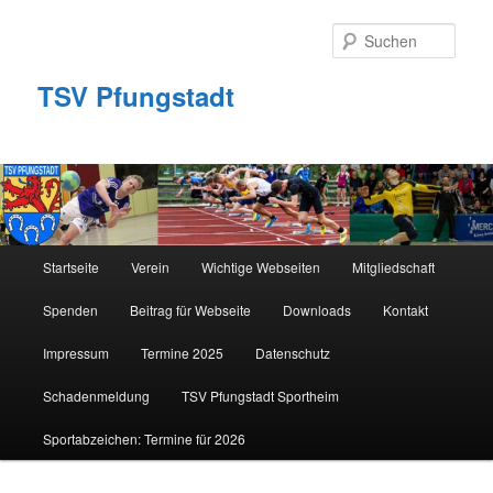
Zum
Zum
primären
sekundären
Such
Inhalt
Inhalt
springen
springen
TSV Pfungstadt
Hauptmenü
Startseite
Verein
Wichtige Webseiten
Mitgliedschaft
Spenden
Beitrag für Webseite
Downloads
Kontakt
Impressum
Termine 2025
Datenschutz
Schadenmeldung
TSV Pfungstadt Sportheim
Sportabzeichen: Termine für 2026