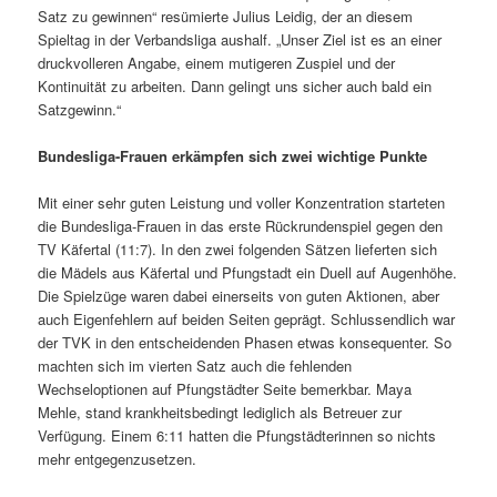
Satz zu gewinnen“ resümierte Julius Leidig, der an diesem
Spieltag in der Verbandsliga aushalf. „Unser Ziel ist es an einer
druckvolleren Angabe, einem mutigeren Zuspiel und der
Kontinuität zu arbeiten. Dann gelingt uns sicher auch bald ein
Satzgewinn.“
Bundesliga-Frauen erkämpfen sich zwei wichtige Punkte
Mit einer sehr guten Leistung und voller Konzentration starteten
die Bundesliga-Frauen in das erste Rückrundenspiel gegen den
TV Käfertal (11:7). In den zwei folgenden Sätzen lieferten sich
die Mädels aus Käfertal und Pfungstadt ein Duell auf Augenhöhe.
Die Spielzüge waren dabei einerseits von guten Aktionen, aber
auch Eigenfehlern auf beiden Seiten geprägt. Schlussendlich war
der TVK in den entscheidenden Phasen etwas konsequenter. So
machten sich im vierten Satz auch die fehlenden
Wechseloptionen auf Pfungstädter Seite bemerkbar. Maya
Mehle, stand krankheitsbedingt lediglich als Betreuer zur
Verfügung. Einem 6:11 hatten die Pfungstädterinnen so nichts
mehr entgegenzusetzen.