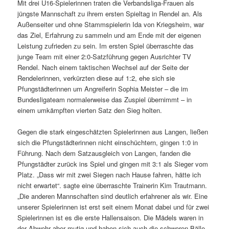
Mit drei U16-Spielerinnen traten die Verbandsliga-Frauen als
jüngste Mannschaft zu ihrem ersten Spieltag in Rendel an. Als
Außenseiter und ohne Stammspielerin Ida von Kriegsheim, war
das Ziel, Erfahrung zu sammeln und am Ende mit der eigenen
Leistung zufrieden zu sein. Im ersten Spiel überraschte das
junge Team mit einer 2:0-Satzführung gegen Ausrichter TV
Rendel. Nach einem taktischen Wechsel auf der Seite der
Rendelerinnen, verkürzten diese auf 1:2, ehe sich sie
Pfungstädterinnen um Angreiferin Sophia Meister – die im
Bundesligateam normalerweise das Zuspiel übernimmt – in
einem umkämpften vierten Satz den Sieg holten.
Gegen die stark eingeschätzten Spielerinnen aus Langen, ließen
sich die Pfungstädterinnen nicht einschüchtern, gingen 1:0 in
Führung. Nach dem Satzausgleich von Langen, fanden die
Pfungstädter zurück ins Spiel und gingen mit 3:1 als Sieger vom
Platz. „Dass wir mit zwei Siegen nach Hause fahren, hätte ich
nicht erwartet“. sagte eine überraschte Trainerin Kim Trautmann.
„Die anderen Mannschaften sind deutlich erfahrener als wir. Eine
unserer Spielerinnen ist erst seit einem Monat dabei und für zwei
Spielerinnen ist es die erste Hallensaison. Die Mädels waren in
der Abwehr aber mutig und haben sich auch die schweren Bälle