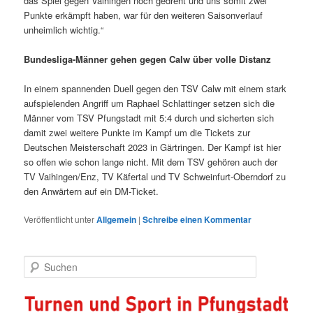
das Spiel gegen Vaihingen noch gedreht und uns somit zwei
Punkte erkämpft haben, war für den weiteren Saisonverlauf
unheimlich wichtig.“
Bundesliga-Männer gehen gegen Calw über volle Distanz
In einem spannenden Duell gegen den TSV Calw mit einem stark
aufspielenden Angriff um Raphael Schlattinger setzen sich die
Männer vom TSV Pfungstadt mit 5:4 durch und sicherten sich
damit zwei weitere Punkte im Kampf um die Tickets zur
Deutschen Meisterschaft 2023 in Gärtringen. Der Kampf ist hier
so offen wie schon lange nicht. Mit dem TSV gehören auch der
TV Vaihingen/Enz, TV Käfertal und TV Schweinfurt-Oberndorf zu
den Anwärtern auf ein DM-Ticket.
Veröffentlicht unter
Allgemein
|
Schreibe einen Kommentar
S
u
c
h