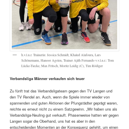
h.v.l.n.r. Trainerin: Jessica Schmidt, Khaled Alafoura, Lars
Schönemann, Hanoor Agsten, Trainer Ajith Fernando v.v.l.n.r.: Tom
Lücke-Tiecke, Max Fritsch, Moritz Leidig (C), Tim Rödiger
Verbandsliga Männer verkaufen sich teuer
Zu fünft trat das Verbandsligateam gegen den TV Langen und
den TV Rendel an. Auch, wenn die Spiele immer wieder von
spannenden und guten Aktionen der Pfungstädter geprägt waren,
reichte es erneut nicht zu einem Satzgewinn. „Wir haben uns als
Verbandsliga-Neuling gut verkauft. Phasenweise hatten wir gegen
Langen sogar die Oberhand, uns hat es aber in den
entscheidenden Momenten an der Konsequenz gefehlt, um einen