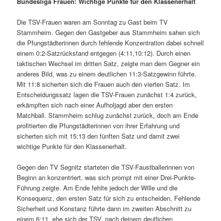
Bundesliga Frauen: Wichtige Punkte für den Klassenerhalt
Die TSV-Frauen waren am Sonntag zu Gast beim TV
Stammheim. Gegen den Gastgeber aus Stammheim sahen sich
die Pfungstädterinnen durch fehlende Konzentration dabei schnell
einem 0:2-Satzrückstand entgegen (4:11,10:12). Durch einen
taktischen Wechsel im dritten Satz, zeigte man dem Gegner ein
anderes Bild, was zu einem deutlichen 11:3-Satzgewinn führte.
Mit 11:8 sicherten sich die Frauen auch den vierten Satz. Im
Entscheidungssatz lagen die TSV-Frauen zunächst 1:4 zurück,
erkämpften sich nach einer Aufholjagd aber den ersten
Matchball. Stammheim schlug zunächst zurück, doch am Ende
profitierten die Pfungstädterinnen von ihrer Erfahrung und
sicherten sich mit 15:13 den fünften Satz und damit zwei
wichtige Punkte für den Klassenerhalt.
Gegen den TV Segnitz starteten die TSV-Faustballerinnen von
Beginn an konzentriert, was sich prompt mit einer Drei-Punkte-
Führung zeigte. Am Ende fehlte jedoch der Wille und die
Konsequenz, den ersten Satz für sich zu entscheiden. Fehlende
Sicherheit und Konstanz führte dann im zweiten Abschnitt zu
einem 6:11, ehe sich der TSV, nach deinem deutlichen