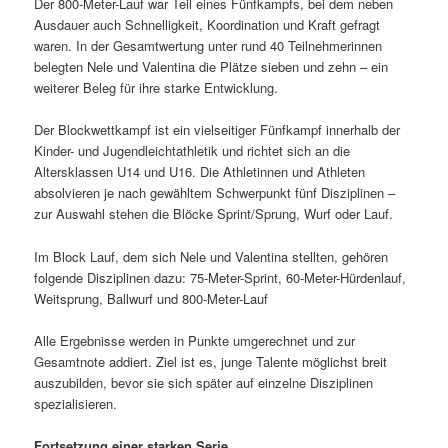
Der 800-Meter-Lauf war Teil eines Fünfkampfs, bei dem neben
Ausdauer auch Schnelligkeit, Koordination und Kraft gefragt
waren. In der Gesamtwertung unter rund 40 Teilnehmerinnen
belegten Nele und Valentina die Plätze sieben und zehn – ein
weiterer Beleg für ihre starke Entwicklung.
Der Blockwettkampf ist ein vielseitiger Fünfkampf innerhalb der
Kinder- und Jugendleichtathletik und richtet sich an die
Altersklassen U14 und U16. Die Athletinnen und Athleten
absolvieren je nach gewähltem Schwerpunkt fünf Disziplinen –
zur Auswahl stehen die Blöcke Sprint/Sprung, Wurf oder Lauf.
Im Block Lauf, dem sich Nele und Valentina stellten, gehören
folgende Disziplinen dazu: 75-Meter-Sprint, 60-Meter-Hürdenlauf,
Weitsprung, Ballwurf und 800-Meter-Lauf
Alle Ergebnisse werden in Punkte umgerechnet und zur
Gesamtnote addiert. Ziel ist es, junge Talente möglichst breit
auszubilden, bevor sie sich später auf einzelne Disziplinen
spezialisieren.
Fortsetzung einer starken Serie