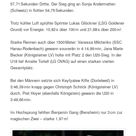
57,71 Sekunden Dritte. Der Sieg ging an Sonja Andermatten
(Schweiz) in flotten 54,75 Sekunden.
Trotz kühler Luft sprühte Sprinter Lukas Glöckner (LSG Goldener
Grund) vor Energie: 10,82 s über 100 m und 21,68 s über 200 m!
Starke Rennen auch über 1500 Meter: Vanessa Mikitenko (SSC
Hanau-Rodenbach) gewann souverän in 4:14,99 min, Jana Marie
Becker (Königsteiner LV) holte mit Platz 2 den U20-Sieg. In der
U18 lief Amelie Tortell (LG OVAG) auf einen starken vierten
Gesamtplatz.
Bei den Männern setzte sich Keyfyalew Kifle (Dortelweil) in
3:46,39 min knapp gegen Christoph Schrick (Königsteiner LV)
durch. Piet Hoyer (ebenfalls Königstein) gewann die U20 in
3:49,66 min.
Im Hochsprung fehlten Benjamin Gang (Bensheim) nur 3 cm zur
magischen Zwei – starke 1,97 m!