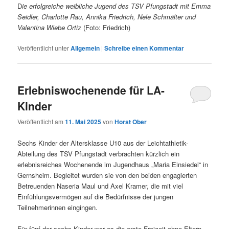
D
ie erfolgreiche weibliche Jugend des TSV Pfungstadt mit Emma
Seidler, Charlotte Rau, Annika Friedrich, Nele Schmälter und
Valentina Wiebe Ortiz
(Foto: Friedrich)
Veröffentlicht unter
Allgemein
|
Schreibe einen Kommentar
Erlebniswochenende für LA-
Kinder
Veröffentlicht am
11. Mai 2025
von
Horst Ober
Sechs Kinder der Altersklasse U10 aus der Leichtathletik-
Abteilung des TSV Pfungstadt verbrachten kürzlich ein
erlebnisreiches Wochenende im Jugendhaus „Maria Einsiedel“ in
Gernsheim. Begleitet wurden sie von den beiden engagierten
Betreuenden Naseria Maul und Axel Kramer, die mit viel
Einfühlungsvermögen auf die Bedürfnisse der jungen
Teilnehmerinnen eingingen.
Für fünf der sechs Kinder war es die erste Freizeit ohne Eltern –