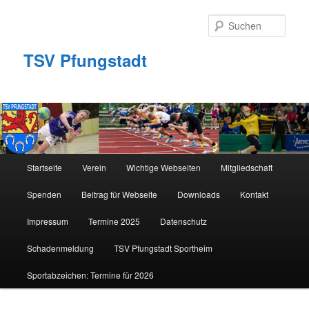
Zum
Zum
primären
sekundären
Such
Inhalt
Inhalt
springen
springen
TSV Pfungstadt
Hauptmenü
Startseite
Verein
Wichtige Webseiten
Mitgliedschaft
Spenden
Beitrag für Webseite
Downloads
Kontakt
Impressum
Termine 2025
Datenschutz
Schadenmeldung
TSV Pfungstadt Sportheim
Sportabzeichen: Termine für 2026