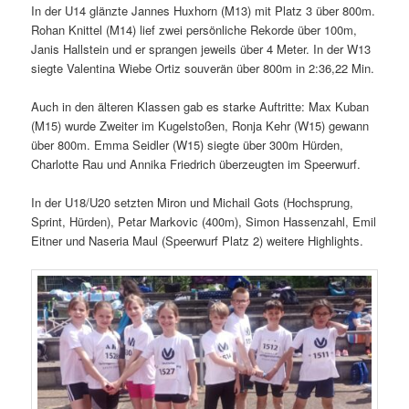
In der U14 glänzte Jannes Huxhorn (M13) mit Platz 3 über 800m.
Rohan Knittel (M14) lief zwei persönliche Rekorde über 100m,
Janis Hallstein und er sprangen jeweils über 4 Meter. In der W13
siegte Valentina Wiebe Ortiz souverän über 800m in 2:36,22 Min.
Auch in den älteren Klassen gab es starke Auftritte: Max Kuban
(M15) wurde Zweiter im Kugelstoßen, Ronja Kehr (W15) gewann
über 800m. Emma Seidler (W15) siegte über 300m Hürden,
Charlotte Rau und Annika Friedrich überzeugten im Speerwurf.
In der U18/U20 setzten Miron und Michail Gots (Hochsprung,
Sprint, Hürden), Petar Markovic (400m), Simon Hassenzahl, Emil
Eitner und Naseria Maul (Speerwurf Platz 2) weitere Highlights.