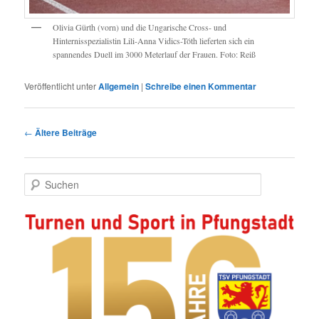
Olivia Gürth (vorn) und die Ungarische Cross- und
Hinternisspezialistin Lili-Anna Vidics-Tóth lieferten sich ein
spannendes Duell im 3000 Meterlauf der Frauen. Foto: Reiß
Veröffentlicht unter
Allgemein
|
Schreibe einen Kommentar
Beitragsnavigation
←
Ältere Beiträge
S
u
c
h
e
n