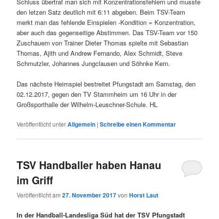
Schluss übertraf man sich mit Konzentrationsfehlern und musste
den letzen Satz deutlich mit 6:11 abgeben. Beim TSV-Team
merkt man das fehlende Einspielen -Kondition = Konzentration,
aber auch das gegenseitige Abstimmen. Das TSV-Team vor 150
Zuschauern von Trainer Dieter Thomas spielte mit Sebastian
Thomas, Ajith und Andrew Fernando, Alex Schmidt, Steve
Schmutzler, Johannes Jungclausen und Söhnke Kern.
Das nächste Heimspiel bestreitet Pfungstadt am Samstag, den
02.12.2017, gegen den TV Stammheim um 16 Uhr in der
Großsporthalle der Wilhelm-Leuschner-Schule. HL
Veröffentlicht unter
Allgemein
|
Schreibe einen Kommentar
TSV Handballer haben Hanau
im Griff
Veröffentlicht am
27. November 2017
von
Horst Laut
In der Handball-Landesliga Süd hat der TSV Pfungstadt