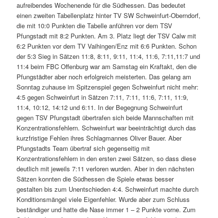
aufreibendes Wochenende für die Südhessen. Das bedeutet
einen zweiten Tabellenplatz hinter TV SW Schweinfurt-Oberndorf,
die mit 10:0 Punkten die Tabelle anführen vor dem TSV
Pfungstadt mit 8:2 Punkten. Am 3. Platz liegt der TSV Calw mit
6:2 Punkten vor dem TV Vaihingen/Enz mit 6:6 Punkten. Schon
der 5:3 Sieg in Sätzen 11:8, 8:11, 9:11, 11:4, 11:6, 7:11,11:7 und
11:4 beim FBC Offenburg war am Samstag ein Kraftakt, den die
Pfungstädter aber noch erfolgreich meisterten. Das gelang am
Sonntag zuhause im Spitzenspiel gegen Schweinfurt nicht mehr:
4:5 gegen Schweinfurt in Sätzen 7:11, 7:11, 11:6, 7:11, 11:9,
11:4, 10:12, 14:12 und 6:11. In der Begegnung Schweinfurt
gegen TSV Pfungstadt übertrafen sich beide Mannschaften mit
Konzentrationsfehlern. Schweinfurt war beeinträchtigt durch das
kurzfristige Fehlen ihres Schlagmannes Oliver Bauer. Aber
Pfungstadts Team übertraf sich gegenseitig mit
Konzentrationsfehlern in den ersten zwei Sätzen, so dass diese
deutlich mit jeweils 7:11 verloren wurden. Aber in den nächsten
Sätzen konnten die Südhessen die Spiele etwas besser
gestalten bis zum Unentschieden 4:4. Schweinfurt machte durch
Konditionsmängel viele Eigenfehler. Wurde aber zum Schluss
beständiger und hatte die Nase immer 1 – 2 Punkte vorne. Zum