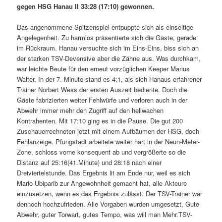
gegen HSG Hanau II 33:28 (17:10) gewonnen.
Das angenommene Spitzenspiel entpuppte sich als einseitige
Angelegenheit. Zu harmlos präsentierte sich die Gäste, gerade
im Rückraum. Hanau versuchte sich im Eins-Eins, biss sich an
der starken TSV-Devensive aber die Zähne aus. Was durchkam,
war leichte Beute für den erneut vorzüglichen Keeper Marius
Walter. In der 7. Minute stand es 4:1, als sich Hanaus erfahrener
Trainer Norbert Wess der ersten Auszeit bediente. Doch die
Gäste fabrizierten weiter Fehlwürfe und verloren auch in der
Abwehr immer mehr den Zugriff auf den hellwachen
Kontrahenten. Mit 17:10 ging es in die Pause. Die gut 200
Zuschauerrechneten jetzt mit einem Aufbäumen der HSG, doch
Fehlanzeige. Pfungstadt arbeitete weiter hart in der Neun-Meter-
Zone, schloss vorne konsequent ab und vergrößerte so die
Distanz auf 25:16(41.Minute) und 28:18 nach einer
Dreiviertelstunde. Das Ergebnis lit am Ende nur, weil es sich
Mario Ubiparib zur Angewohnheit gemacht hat, alle Akteure
einzusetzen, wenn es das Ergebnis zulässt. Der TSV-Trainer war
dennoch hochzufrieden. Alle Vorgaben wurden umgesetzt, Gute
Abwehr, guter Torwart, gutes Tempo, was will man Mehr.TSV-