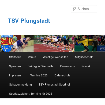
Zum
Zum
primären
sekundären
Such
Inhalt
Inhalt
springen
springen
TSV Pfungstadt
Hauptmenü
Startseite
Verein
Wichtige Webseiten
Mitgliedschaft
Spenden
Beitrag für Webseite
Downloads
Kontakt
Impressum
Termine 2025
Datenschutz
Schadenmeldung
TSV Pfungstadt Sportheim
Sportabzeichen: Termine für 2026