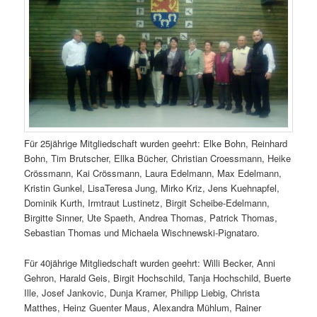
Für 25jährige Mitgliedschaft wurden geehrt: Elke Bohn, Reinhard
Bohn, Tim Brutscher, Ellka Bücher, Christian Croessmann, Heike
Crössmann, Kai Crössmann, Laura Edelmann, Max Edelmann,
Kristin Gunkel, LisaTeresa Jung, Mirko Kriz, Jens Kuehnapfel,
Dominik Kurth, Irmtraut Lustinetz, Birgit Scheibe-Edelmann,
Birgitte Sinner, Ute Spaeth, Andrea Thomas, Patrick Thomas,
Sebastian Thomas und Michaela Wischnewski-Pignataro.
Für 40jährige Mitgliedschaft wurden geehrt: Willi Becker, Anni
Gehron, Harald Geis, Birgit Hochschild, Tanja Hochschild, Buerte
Ille, Josef Jankovic, Dunja Kramer, Philipp Liebig, Christa
Matthes, Heinz Guenter Maus, Alexandra Mühlum, Rainer