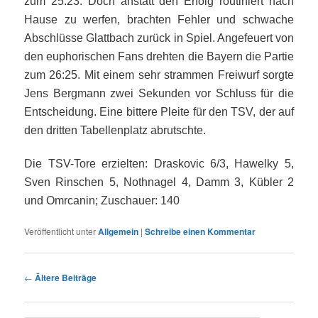
zum 25:23. Doch anstatt den Erfolg routiniert nach
Hause zu werfen, brachten Fehler und schwache
Abschlüsse Glattbach zurück in Spiel. Angefeuert von
den euphorischen Fans drehten die Bayern die Partie
zum 26:25. Mit einem sehr strammen Freiwurf sorgte
Jens Bergmann zwei Sekunden vor Schluss für die
Entscheidung. Eine bittere Pleite für den TSV, der auf
den dritten Tabellenplatz abrutschte.
Die TSV-Tore erzielten: Draskovic 6/3, Hawelky 5,
Sven Rinschen 5, Nothnagel 4, Damm 3, Kübler 2
und Omrcanin; Zuschauer: 140
Veröffentlicht unter
Allgemein
|
Schreibe einen Kommentar
Beitragsnavigation
←
Ältere Beiträge