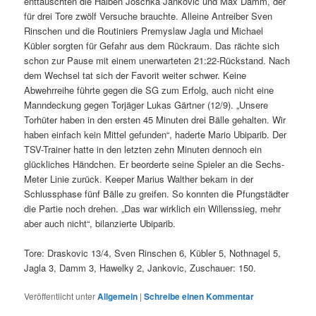
enttäuschten die Halben Joschka Jankovic und Max Damm, der
für drei Tore zwölf Versuche brauchte. Alleine Antreiber Sven
Rinschen und die Routiniers Premyslaw Jagla und Michael
Kübler sorgten für Gefahr aus dem Rückraum. Das rächte sich
schon zur Pause mit einem unerwarteten 21:22-Rückstand. Nach
dem Wechsel tat sich der Favorit weiter schwer. Keine
Abwehrreihe führte gegen die SG zum Erfolg, auch nicht eine
Manndeckung gegen Torjäger Lukas Gärtner (12/9). „Unsere
Torhüter haben in den ersten 45 Minuten drei Bälle gehalten. Wir
haben einfach kein Mittel gefunden“, haderte Mario Ubiparib. Der
TSV-Trainer hatte in den letzten zehn Minuten dennoch ein
glückliches Händchen. Er beorderte seine Spieler an die Sechs-
Meter Linie zurück. Keeper Marius Walther bekam in der
Schlussphase fünf Bälle zu greifen. So konnten die Pfungstädter
die Partie noch drehen. „Das war wirklich ein Willenssieg, mehr
aber auch nicht“, bilanzierte Ubiparib.
Tore: Draskovic 13/4, Sven Rinschen 6, Kübler 5, Nothnagel 5,
Jagla 3, Damm 3, Hawelky 2, Jankovic, Zuschauer: 150.
Veröffentlicht unter
Allgemein
|
Schreibe einen Kommentar