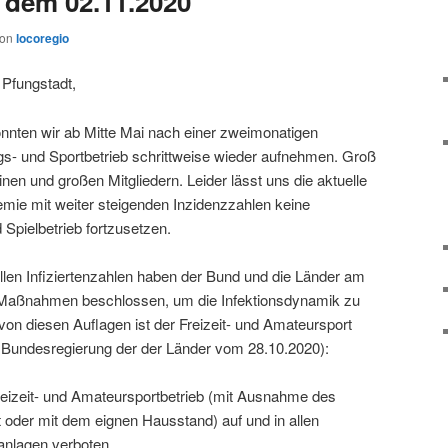
b dem 02.11.2020
von
locoregio
 Pfungstadt,
nten wir ab Mitte Mai nach einer zweimonatigen
s- und Sportbetrieb schrittweise wieder aufnehmen. Groß
nen und großen Mitgliedern. Leider lässt uns die aktuelle
ie mit weiter steigenden Inzidenzzahlen keine
 Spielbetrieb fortzusetzen.
llen Infiziertenzahlen haben der Bund und die Länder am
 Maßnahmen beschlossen, um die Infektionsdynamik zu
 von diesen Auflagen ist der Freizeit- und Amateursport
 Bundesregierung der der Länder vom 28.10.2020):
eizeit- und Amateursportbetrieb (mit Ausnahme des
it oder mit dem eignen Hausstand) auf und in allen
tanlagen verboten.