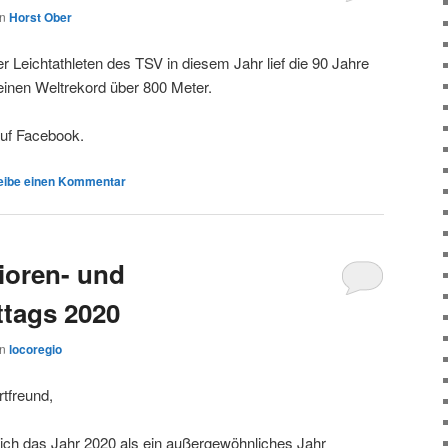
on
Horst Ober
r Leichtathleten des TSV in diesem Jahr lief die 90 Jahre
einen Weltrekord über 800 Meter.
uf Facebook.
eibe einen Kommentar
ioren- und
tags 2020
on
locoregio
rtfreund,
ich das Jahr 2020 als ein außergewöhnliches Jahr