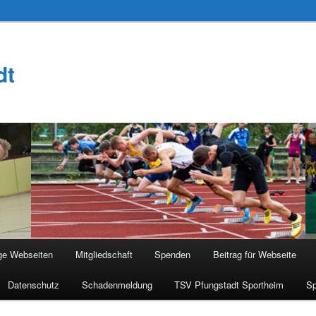
dt
ge Webseiten
Mitgliedschaft
Spenden
Beitrag für Webseite
Datenschutz
Schadenmeldung
TSV Pfungstadt Sportheim
Sp